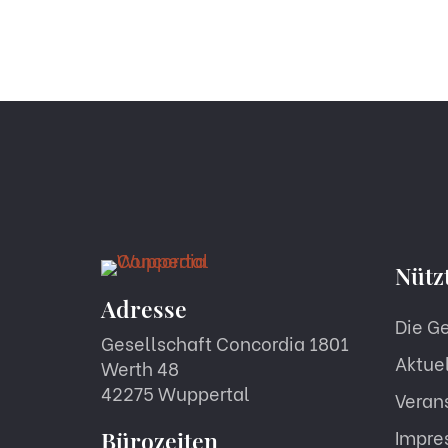
Nütz
Adresse
Die G
Gesellschaft Concordia 1801
Aktue
Werth 48
42275 Wuppertal
Veran
Impre
Bürozeiten