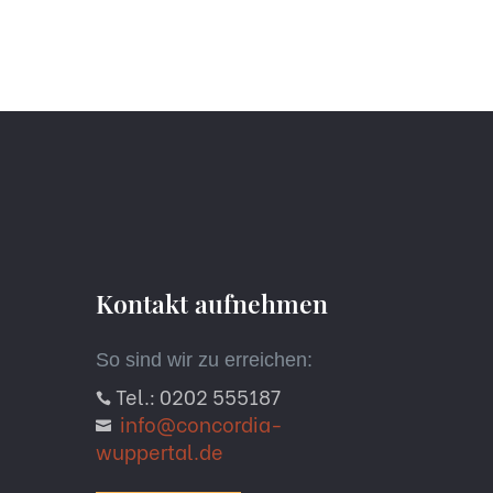
Kontakt aufnehmen
So sind wir zu erreichen:
Tel.: 0202 555187

info@concordia-

wuppertal.de