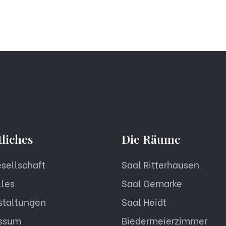
tliches
Die Räume
esellschaft
Saal Ritterhausen
lles
Saal Gemarke
staltungen
Saal Heidt
ssum
Biedermeierzimmer