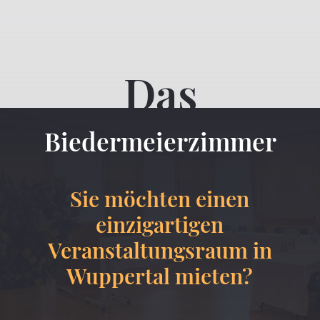
Das
Biedermeierzimmer
Sie möchten einen
einzigartigen
Veranstaltungsraum in
Wuppertal mieten?