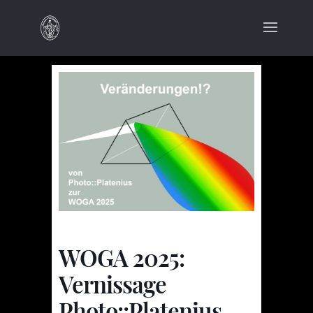
WOGA 2025:
Vernissage
Photo::Platenius