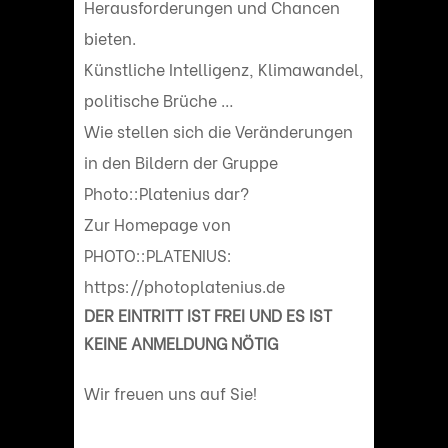
Herausforderungen und Chancen
bieten.
Künstliche Intelligenz, Klimawandel,
politische Brüche …
Wie stellen sich die Veränderungen
in den Bildern der Gruppe
Photo::Platenius dar?
Zur Homepage von
PHOTO::PLATENIUS:
https://photoplatenius.de
DER EINTRITT IST FREI UND ES IST
KEINE ANMELDUNG NÖTIG
Wir freuen uns auf Sie!