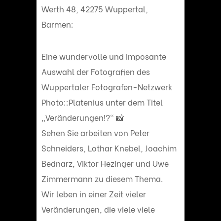
Werth 48, 42275 Wuppertal,
Barmen:
Eine wundervolle und imposante
Auswahl der Fotografien des
Wuppertaler Fotografen-Netzwerk
Photo::Platenius unter dem Titel
„Veränderungen!?“ 📸
Sehen Sie arbeiten von Peter
Schneiders, Lothar Knebel, Joachim
Bednarz, Viktor Hezinger und Uwe
Zimmermann zu diesem Thema.
Wir leben in einer Zeit vieler
Veränderungen, die viele viele