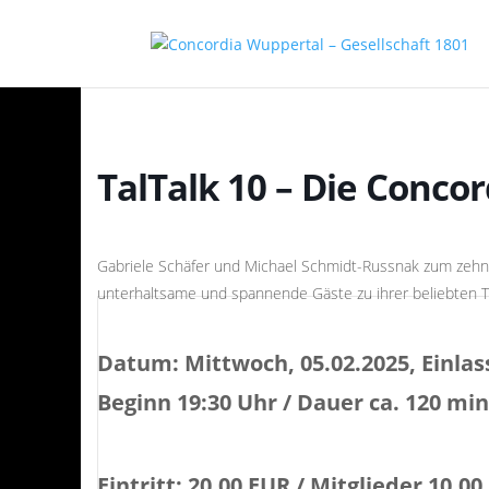
TalTalk 10 – Die Conco
Gabriele Schäfer und Michael Schmidt-Russnak zum zehnt
unterhaltsame und spannende Gäste zu ihrer beliebten T
Datum: Mittwoch, 05.02.2025, Einlass
Beginn 19:30 Uhr / Dauer ca. 120 min
Eintritt: 20,00 EUR / Mitglieder 10,00