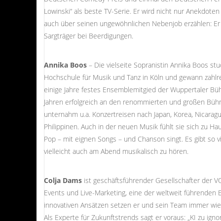
Lowinski“ als beste TV-Serie. Er wird nicht nur Anekdoten
auch über seinen ungewöhnlichen Nebenjob erzählen: Er 
Sargträger bei Beerdigungen.
Annika Boos
– Die vielseite Sopranistin Annika Boos st
Hochschule für Musik und Tanz in Köln und gewann zahlre
einige Jahre festes Ensemblemitgied der Wuppertaler Büh
Jahren erfolgreich an den renommierten und großen Bü
unternahm u.a. Konzertreisen nach Japan, Korea, Nicaragu
Philippinen. Auch in der neuen Musik fühlt sie sich zu Hau
Pop – mit eignen Songs – und Chanson singt. Es gibt so v
vielleicht auch am Abend musikalisch zu hören.
Colja Dams
ist geschäftsführender Gesellschafter der 
Events und Live-Marketing, eine der weltweit führenden 
innovativen Ansätzen setzen er und sein Team immer wi
Als Experte für Zukunftstrends sagt er voraus: „KI zu ign