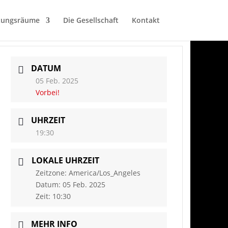
tungsräume
Die Gesellschaft
Kontakt
DATUM
05 Feb. 2025
Vorbei!
UHRZEIT
19:30
LOKALE UHRZEIT
Zeitzone:
America/Los_Angeles
Datum:
05 Feb. 2025
Zeit:
10:30
MEHR INFO