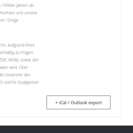
n 1990er Jahren als
chsetzen und unsere
rn.“ Einige
in. Aufgrund ihres
gelmäßig zu Fragen
ZDF, WDR), sowie der
laden wird. Über
die Gewinner der
ch solche Quälgeister
+ iCal / Outlook export