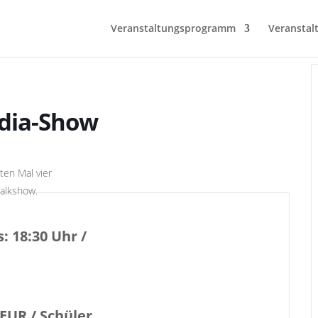
Veranstaltungsprogramm
Veranstal
rdia-Show
en Mal vier
alkshow.
: 18:30 Uhr /
 EUR / Schüler,