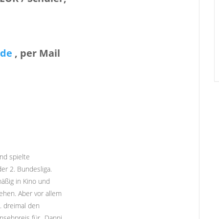
.de
, per Mail
nd spielte
der 2. Bundesliga.
äßig in Kino und
ehen. Aber vor allem
. dreimal den
sehpreis für „Danni