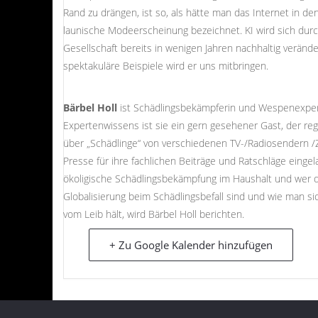
Rand zu drängen, ist so, als hätte man das Internet in de
launische Modeerscheinung bezeichnet. KI wird sich dur
Gesellschaft bereits in wenigen Jahren nachhaltig verände
spektakuläre Beispiele wird er uns mitbringen.
Bärbel Holl
ist Schädlingsbekämpferin und Wespenexpert
Expertenwissens ist sie ein gern gesehener Gast, der re
über „Schädlinge“ von verschiedenen TV-/Radiosendern /
Presse für ihre fachlichen Beiträge und Ratschläge einge
ökoligische Schädlingsbekämpfung im Haushalt und wer 
Globalisierung beim Schädlingsbefall sind und wie man si
vom Leib hält, wird Bärbel Holl berichten.
+ Zu Google Kalender hinzufügen