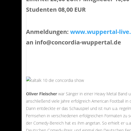
Studenten 08,00 EUR
Anmeldungen:
www.wuppertal-live
an info@concordia-wuppertal.de
Oliver Fleischer
war Sänger in einer Heavy Metal Band u
anschließend viele Jahre erfolgreich American Football in 
Dann entdeckte er das Schauspiel und ist nun u.a. regelm
Fernsehen in verschiedenen erfolgreichen Formaten zu s
der Comedy-Bereich hat es ihm angetan. So erhielt er u.a
Deutschen Comedy-Preis und einmal den Deutschen Fern