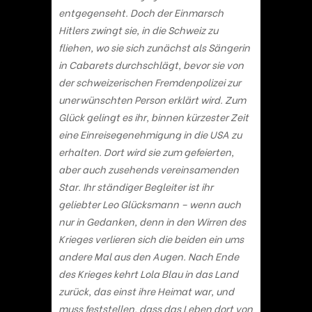
entgegenseht. Doch der Einmarsch
Hitlers zwingt sie, in die Schweiz zu
fliehen, wo sie sich zunächst als Sängerin
in Cabarets durchschlägt, bevor sie von
der schweizerischen Fremdenpolizei zur
unerwünschten Person erklärt wird. Zum
Glück gelingt es ihr, binnen kürzester Zeit
eine Einreisegenehmigung in die USA zu
erhalten. Dort wird sie zum gefeierten,
aber auch zusehends vereinsamenden
Star. Ihr ständiger Begleiter ist ihr
geliebter Leo Glücksmann – wenn auch
nur in Gedanken, denn in den Wirren des
Krieges verlieren sich die beiden ein ums
andere Mal aus den Augen. Nach Ende
des Krieges kehrt Lola Blau in das Land
zurück, das einst ihre Heimat war, und
muss feststellen, dass das Leben dort von