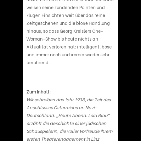
weisen seine zündenden Pointen und
klugen Einsichten weit über das reine
Zeitgeschehen und die bloße Handlung
hinaus, so dass Georg Kreislers One-
Woman-Show bis heute nichts an
Aktualität verloren hat: intelligent, böse
und immer noch und immer wieder sehr
berührend.
Zum Inhalt:
Wir schreiben das Jahr 1938, die Zeit des
Anschlusses Österreichs an Nazi-
Deutschland. „Heute Abend: Lola Blau“
erzählt die Geschichte einer jüdischen
Schauspielerin, die voller Vorfreude ihrem
ersten Theaterengagement in Linz